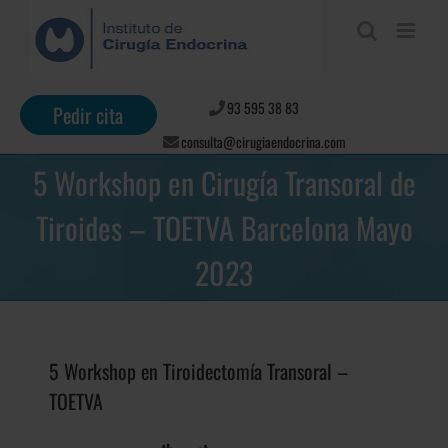
Saltar
al
contenido
93 595 38 83
Pedir cita
consulta@cirugiaendocrina.com
5 Workshop en Cirugía Transoral de
Tiroides – TOETVA Barcelona Mayo
2023
5 Workshop en Tiroidectomía Transoral –
TOETVA