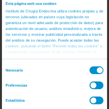
Esta página web usa cookies
Instituto de Cirugía Endocrina utiliza cookies propias y de
terceros (ubicados en países cuya legislación no
garantiza un nivel adecuado de protección de datos) para
Comparte este contenido. ¡Elige tu red social!
autenticación de usuario, análisis estadístico, mejora de
Facebook
LinkedIn
Correo
los servicios y mostrar publicidad personalizada a través
electrónico
del análisis de su navegación. Puede aceptar todas las
cookies, pulsando el botón "Permitir todas las cookies" o
configurarlas/ rechazarlas desde el botón "Permitir la
selección". Las cookies de este sitio web se usan para
personalizar el contenido, ofrecer funciones de redes
Selección
sociales y analizar el tráfico. Además, compartimos
Necesario
de
Search
información sobre el uso que haga del sitio web con
consentimiento
nuestros partners de redes sociales, publicidad y análisis
Buscar:
Preferencias
web, quienes pueden combinarla con otra información
que les haya proporcionado o hayan recopilado a partir
del uso que haya hecho de sus servicios. Más
Categories
Estadística
información en https://cirugiaendocrina.com/cookies/