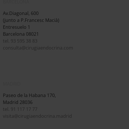
BARCELONA
Av.Diagonal, 600
(junto a P.Francesc Macià)
Entresuelo 1
Barcelona 08021
tel. 93 595 38 83
consulta@cirugiaendocrina.com
MADRID
Paseo de la Habana 170,
Madrid 28036
tel. 91 117 17 77
visita@cirugiaendocrina.madrid