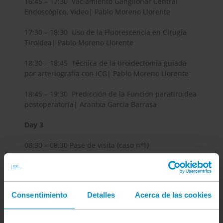
16:45 – 17:30 Vaciamiento Ganglionar Central
Endoscópico. Vídeo| Pablo Moreno Llorente
17:30 – 18:30 Uso de la Fluorescencia en Cirugía
Tiroidea| Pablo Moreno Llorente
18:30 – 18:45 Técnica de la tiroidectomía guiada
por arteriografía con ICG| Pablo Moreno Llorente
18:45 – 19:30 Predicción de la Función paratiroidea
postoperatoria| Arantxa García Barrasa
Day 3
08:30 – 08:30 Pase de visita (caso nº1)
08:30 – 15:30 Caso nº2: Hemitiroidectomía TOETVA
(live surgery)
Consentimiento
Detalles
Acerca de las cookies
15:30 – 16:00 Comida
16:00 Clausura del curso | Pablo Moreno Llorente