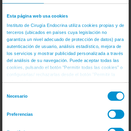
marzo 2020
Esta página web usa cookies
diciembre 2019
Instituto de Cirugía Endocrina utiliza cookies propias y de
septiembre 2019
terceros (ubicados en países cuya legislación no
garantiza un nivel adecuado de protección de datos) para
agosto 2019
autenticación de usuario, análisis estadístico, mejora de
los servicios y mostrar publicidad personalizada a través
julio 2019
del análisis de su navegación. Puede aceptar todas las
cookies, pulsando el botón "Permitir todas las cookies" o
junio 2019
configurarlas/ rechazarlas desde el botón "Permitir la
selección". Las cookies de este sitio web se usan para
febrero 2019
personalizar el contenido, ofrecer funciones de redes
Selección
sociales y analizar el tráfico. Además, compartimos
Necesario
de
junio 2018
información sobre el uso que haga del sitio web con
consentimiento
nuestros partners de redes sociales, publicidad y análisis
septiembre 2014
Preferencias
web, quienes pueden combinarla con otra información
que les haya proporcionado o hayan recopilado a partir
noviembre 2013
del uso que haya hecho de sus servicios. Más