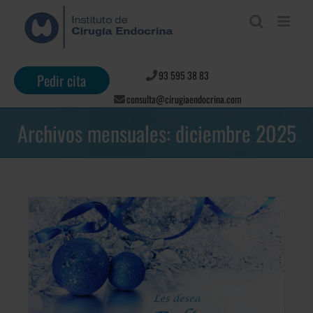
Saltar
al
contenido
93 595 38 83
Pedir cita
consulta@cirugiaendocrina.com
Archivos mensuales:
diciembre 2025