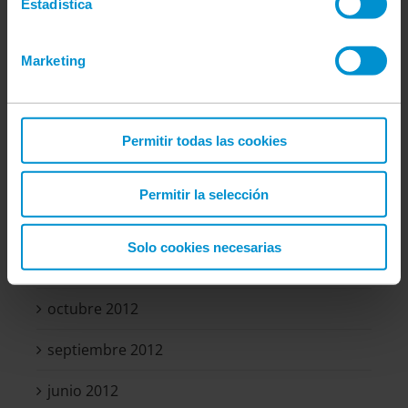
Estadística
octubre 2013
información en https://cirugiaendocrina.com/cookies/
septiembre 2013
Marketing
mayo 2013
Permitir todas las cookies
abril 2013
marzo 2013
Permitir la selección
diciembre 2012
Solo cookies necesarias
noviembre 2012
octubre 2012
septiembre 2012
junio 2012